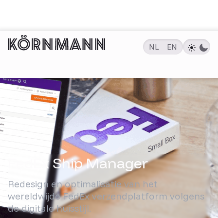
NL
EN
PROJECTEN
FedEx Ship Manager
Redesign en optimalisatie van het
wereldwijde FedEx verzendplatform volgens
de digitale huisstijl.