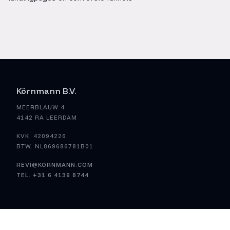
Körnmann B.V.
MEERBLAUW 4
4142 RA LEERDAM
KVK. 42094226
BTW. NL869686781B01
REVI@KORNMANN.COM
TEL. +31 6 4139 8744