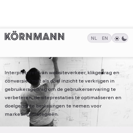
HOME
NL
EN
Data analyse
Interpreteren van websiteverkeer, klikgedrag en
conversies met als doel inzicht te verkrijgen in
gebruikersgedrag om de gebruikerservaring te
verbeteren, de siteprestaties te optimaliseren en
doelgerichte beslissingen te nemen voor
marketingstrategieën.