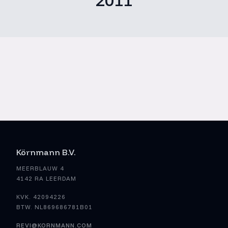
2011
Körnmann B.V.
MEERBLAUW 4
4142 RA LEERDAM
KVK. 42094226
BTW. NL869686781B01
REVI@KORNMANN.COM